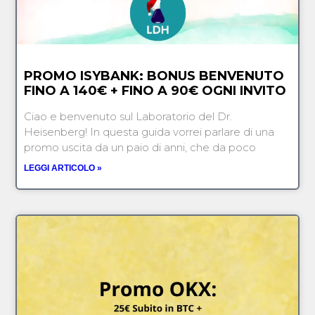
PROMO ISYBANK: BONUS BENVENUTO
FINO A 140€ + FINO A 90€ OGNI INVITO
Ciao e benvenuto sul Laboratorio del Dr.
Heisenberg! In questa guida vorrei parlare di una
promo uscita da un paio di anni, che da poco
LEGGI ARTICOLO »