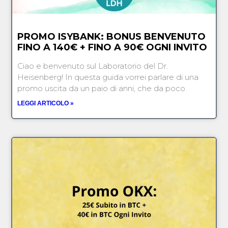
PROMO ISYBANK: BONUS BENVENUTO
FINO A 140€ + FINO A 90€ OGNI INVITO
Ciao e benvenuto sul Laboratorio del Dr.
Heisenberg! In questa guida vorrei parlare di una
promo uscita da un paio di anni, che da poco
LEGGI ARTICOLO »