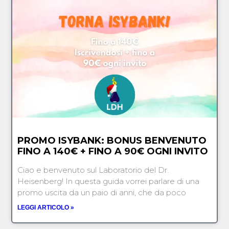
PROMO ISYBANK: BONUS BENVENUTO
FINO A 140€ + FINO A 90€ OGNI INVITO
Ciao e benvenuto sul Laboratorio del Dr.
Heisenberg! In questa guida vorrei parlare di una
promo uscita da un paio di anni, che da poco
LEGGI ARTICOLO »