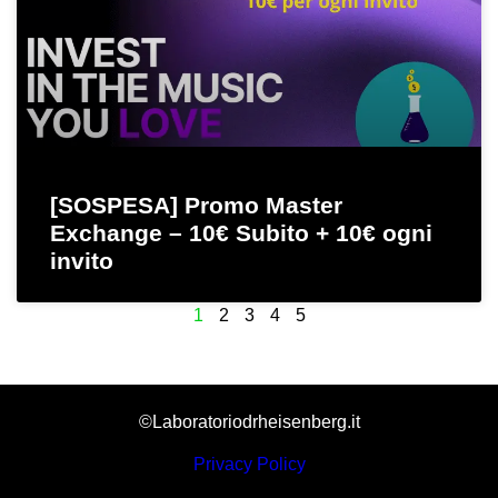
[SOSPESA] Promo Master
Exchange – 10€ Subito + 10€ ogni
invito
1
2
3
4
5
©Laboratoriodrheisenberg.it
Privacy Policy